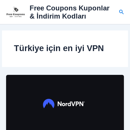
İçeriğe
Free Coupons Kuponlar
atla
Ara
& İndirim Kodları
Türkiye için en iyi VPN