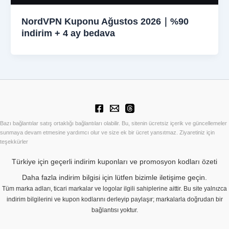
NordVPN Kuponu Ağustos 2026｜%90
indirim + 4 ay bedava
Bazı bağlantılar satış ortaklığı bağlantıları olabilir. Bu, sitenin ücretsiz içerik ve güncellemeler
sunmaya devam etmesine yardımcı olur ve size ek bir ücret yansıtmaz. Ziyaretiniz için
teşekkürler
Türkiye için geçerli indirim kuponları ve promosyon kodları özeti
Daha fazla indirim bilgisi için lütfen bizimle iletişime geçin.
Tüm marka adları, ticari markalar ve logolar ilgili sahiplerine aittir. Bu site yalnızca
indirim bilgilerini ve kupon kodlarını derleyip paylaşır; markalarla doğrudan bir
bağlantısı yoktur.