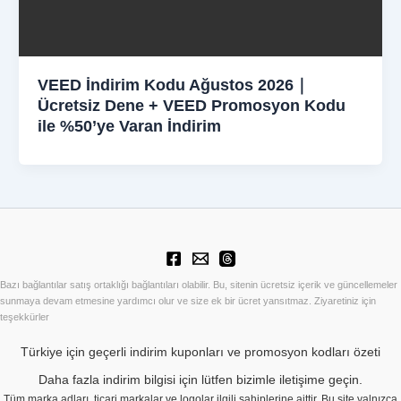
VEED İndirim Kodu Ağustos 2026｜
Ücretsiz Dene + VEED Promosyon Kodu
ile %50’ye Varan İndirim
Bazı bağlantılar satış ortaklığı bağlantıları olabilir. Bu, sitenin ücretsiz içerik ve güncellemeler
sunmaya devam etmesine yardımcı olur ve size ek bir ücret yansıtmaz. Ziyaretiniz için
teşekkürler
Türkiye için geçerli indirim kuponları ve promosyon kodları özeti
Daha fazla indirim bilgisi için lütfen bizimle iletişime geçin.
Tüm marka adları, ticari markalar ve logolar ilgili sahiplerine aittir. Bu site yalnızca