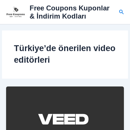
İçeriğe
Free Coupons Kuponlar
atla
Ara
& İndirim Kodları
Türkiye’de önerilen video
editörleri