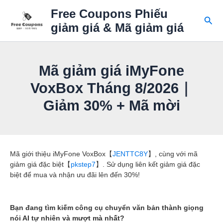
Nhảy
Free Coupons Phiếu
tới
Tìm
giảm giá & Mã giảm giá
nội
kiếm
dung
Mã giảm giá iMyFone
VoxBox Tháng 8/2026｜
Giảm 30% + Mã mời
Mã giới thiệu iMyFone VoxBox【
JENTTC8Y
】, cùng với mã
giảm giá đặc biệt【
pkstep7
】. Sử dụng liên kết giảm giá đặc
biệt để mua và nhận ưu đãi lên đến 30%!
Bạn đang tìm kiếm công cụ chuyển văn bản thành giọng
nói AI tự nhiên và mượt mà nhất?