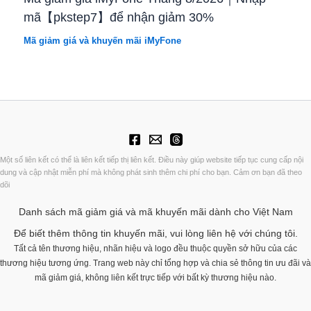
mã【pkstep7】để nhận giảm 30%
Mã giảm giá và khuyến mãi iMyFone
Một số liên kết có thể là liên kết tiếp thị liên kết. Điều này giúp website tiếp tục cung cấp nội
dung và cập nhật miễn phí mà không phát sinh thêm chi phí cho bạn. Cảm ơn bạn đã theo
dõi
Danh sách mã giảm giá và mã khuyến mãi dành cho Việt Nam
Để biết thêm thông tin khuyến mãi, vui lòng liên hệ với chúng tôi.
Tất cả tên thương hiệu, nhãn hiệu và logo đều thuộc quyền sở hữu của các
thương hiệu tương ứng. Trang web này chỉ tổng hợp và chia sẻ thông tin ưu đãi và
mã giảm giá, không liên kết trực tiếp với bất kỳ thương hiệu nào.