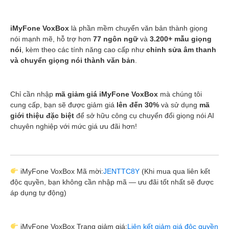
iMyFone VoxBox
là phần mềm chuyển văn bản thành giọng
nói mạnh mẽ, hỗ trợ hơn
77 ngôn ngữ
và
3.200+ mẫu giọng
nói
, kèm theo các tính năng cao cấp như
chỉnh sửa âm thanh
và chuyển giọng nói thành văn bản
.
Chỉ cần nhập
mã giảm giá iMyFone VoxBox
mà chúng tôi
cung cấp, bạn sẽ được giảm giá
lên đến 30%
và sử dụng
mã
giới thiệu đặc biệt
để sở hữu công cụ chuyển đổi giọng nói AI
chuyên nghiệp với mức giá ưu đãi hơn!
iMyFone VoxBox Mã mời:
JENTTC8Y
(Khi mua qua liên kết
độc quyền, bạn không cần nhập mã — ưu đãi tốt nhất sẽ được
áp dụng tự động)
iMyFone VoxBox Trang giảm giá:
Liên kết giảm giá độc quyền