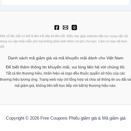
Một số liên kết có thể là liên kết tiếp thị liên kết. Điều này giúp website tiếp tục cung cấp nội
dung và cập nhật miễn phí mà không phát sinh thêm chi phí cho bạn. Cảm ơn bạn đã theo
dõi
Danh sách mã giảm giá và mã khuyến mãi dành cho Việt Nam
Để biết thêm thông tin khuyến mãi, vui lòng liên hệ với chúng tôi.
Tất cả tên thương hiệu, nhãn hiệu và logo đều thuộc quyền sở hữu của các
thương hiệu tương ứng. Trang web này chỉ tổng hợp và chia sẻ thông tin ưu đãi và
mã giảm giá, không liên kết trực tiếp với bất kỳ thương hiệu nào.
Copyright © 2026 Free Coupons Phiếu giảm giá & Mã giảm giá