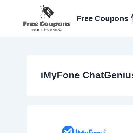
跳
至
Free Coupon
内
容
iMyFone ChatGeni