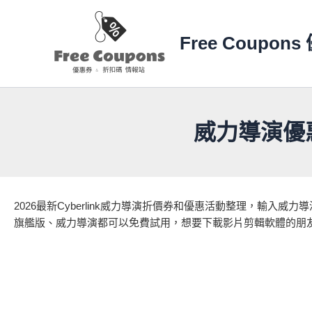
跳
至
Free Coupo
主
要
內
容
威力導演優惠碼
2026最新Cyberlink威力導演折價券和優惠活動整理，輸入威力
旗艦版、威力導演都可以免費試用，想要下載影片剪輯軟體的朋友們，別