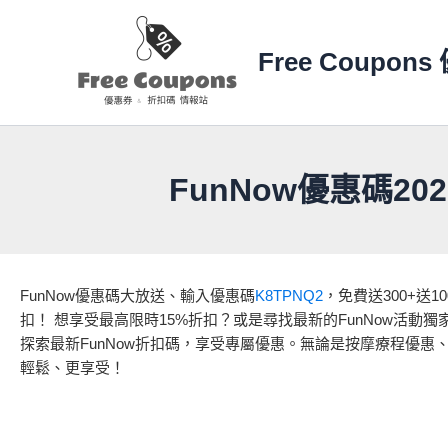
跳
至
Free Coupo
主
要
內
容
FunNow優惠碼20
FunNow優惠碼大放送、輸入優惠碼
K8TPNQ2
，免費送300+送
扣！ 想享受最高限時15%折扣？或是尋找最新的FunNow活
探索最新FunNow折扣碼，享受專屬優惠。無論是按摩療程優惠
輕鬆、更享受！