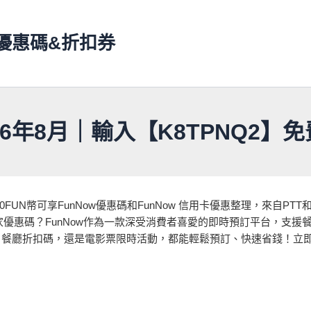
ns 優惠碼&折扣券
26年8月｜輸入【K8TPNQ2】免費
100FUN幣可享FunNow優惠碼和FunNow 信用卡優惠整理，來
動獨家優惠碼？FunNow作為一款深受消費者喜愛的即時預訂平台，
、餐廳折扣碼，還是電影票限時活動，都能輕鬆預訂、快速省錢！立即