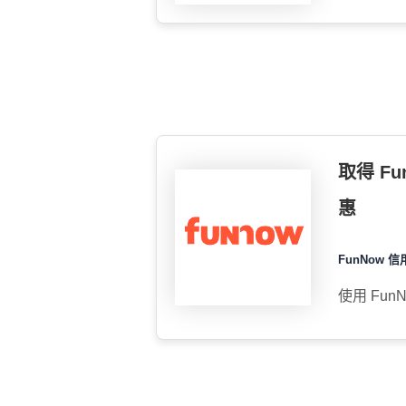
取得 Fu
惠
FunNow 信
使用 Fun