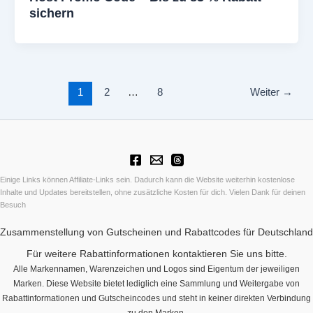
sichern
1
2
…
8
Weiter
→
Einige Links können Affiliate-Links sein. Dadurch kann die Website weiterhin kostenlose
Inhalte und Updates bereitstellen, ohne zusätzliche Kosten für dich. Vielen Dank für deinen
Besuch
Zusammenstellung von Gutscheinen und Rabattcodes für Deutschland
Für weitere Rabattinformationen kontaktieren Sie uns bitte.
Alle Markennamen, Warenzeichen und Logos sind Eigentum der jeweiligen
Marken. Diese Website bietet lediglich eine Sammlung und Weitergabe von
Rabattinformationen und Gutscheincodes und steht in keiner direkten Verbindung