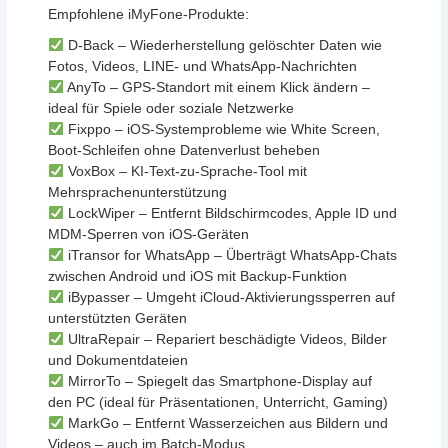
Empfohlene iMyFone-Produkte:
D-Back – Wiederherstellung gelöschter Daten wie
Fotos, Videos, LINE- und WhatsApp-Nachrichten
AnyTo – GPS-Standort mit einem Klick ändern –
ideal für Spiele oder soziale Netzwerke
Fixppo – iOS-Systemprobleme wie White Screen,
Boot-Schleifen ohne Datenverlust beheben
VoxBox – KI-Text-zu-Sprache-Tool mit
Mehrsprachenunterstützung
LockWiper – Entfernt Bildschirmcodes, Apple ID und
MDM-Sperren von iOS-Geräten
iTransor for WhatsApp – Überträgt WhatsApp-Chats
zwischen Android und iOS mit Backup-Funktion
iBypasser – Umgeht iCloud-Aktivierungssperren auf
unterstützten Geräten
UltraRepair – Repariert beschädigte Videos, Bilder
und Dokumentdateien
MirrorTo – Spiegelt das Smartphone-Display auf
den PC (ideal für Präsentationen, Unterricht, Gaming)
MarkGo – Entfernt Wasserzeichen aus Bildern und
Videos – auch im Batch-Modus