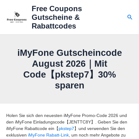
Zum
Free Coupons
Inhalt
Suc
Gutscheine &
springen
Rabattcodes
iMyFone Gutscheincode
August 2026｜Mit
Code【pkstep7】30%
sparen
Holen Sie sich den neuesten iMyFone Promo-Code 2026 und
den iMyFone Einladungscode【JENTTC8Y】. Geben Sie den
iMyFone Rabattcode ein【
pkstep7
】und verwenden Sie den
exklusiven
iMyFone Rabatt-Link
, um noch mehr Angebote zu