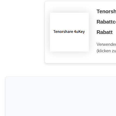
Tenorsh
Rabatt
Rabatt
Verwenden
(klicken z