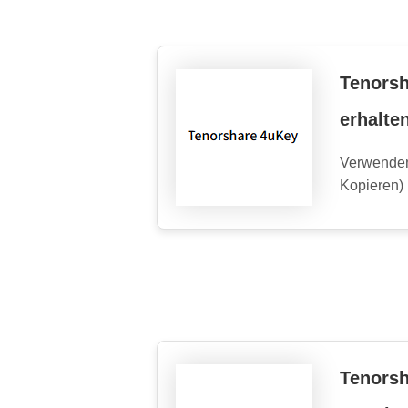
Tenorsh
erhalte
Verwenden
Kopieren)
Tenorsh