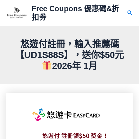
跳
Free Coupons 優惠碼&折
至
搜
扣券
主
尋
要
內
容
悠遊付註冊，輸入推薦碼
【UD1S88S】，送你$50元
2026年 1月