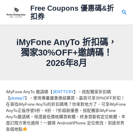
跳
Free Coupons 優惠碼&折
至
搜
扣券
主
尋
要
內
容
iMyFone AnyTo 折扣碼，
獨家30%OFF+邀請碼！
2026年8月
iMyFone AnyTo 邀請碼【
JENTTC8Y
】，搭配獨家折扣碼
【
pkstep7
】，使用專屬優惠連結購買，最高可享30%OFF折扣！
在尋找iMyFone AnyTo的折扣碼嗎？你來對地方了，可享iMyFone
AnyTo正版序號9折、8折、7折超殺優惠，搭配獨家iMyFone
AnyTo邀請碼，保證最低價格購買軟體，終身買斷假定位軟體，年
度訂閱方案也適用！一鍵將 Android/iPhone 定位修改，到達世界
各個地點