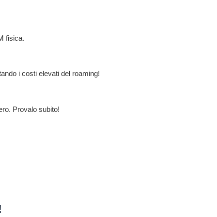
 fisica.
ndo i costi elevati del roaming!
ero. Provalo subito!
!