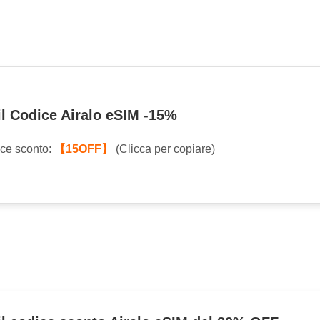
 il Codice Airalo eSIM -15%
ice sconto:
【15OFF】
(Clicca per copiare)