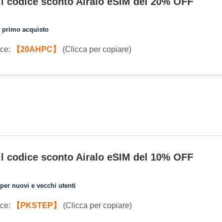
 il codice sconto Airalo eSIM del 20% OFF
l primo acquisto
ice:
【20AHPC】
(Clicca per copiare)
 il codice sconto Airalo eSIM del 10% OFF
per nuovi e vecchi utenti
ice:
【PKSTEP】
(Clicca per copiare)