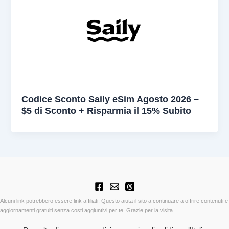
Codice Sconto Saily eSim Agosto 2026 –
$5 di Sconto + Risparmia il 15% Subito
Alcuni link potrebbero essere link affiliati. Questo aiuta il sito a continuare a offrire contenuti e
aggiornamenti gratuiti senza costi aggiuntivi per te. Grazie per la visita