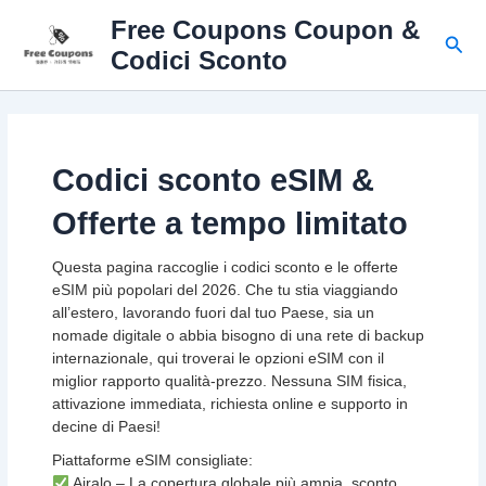
Vai
Free Coupons Coupon &
al
Cerc
Codici Sconto
contenuto
Codici sconto eSIM &
Offerte a tempo limitato
Questa pagina raccoglie i codici sconto e le offerte
eSIM più popolari del 2026. Che tu stia viaggiando
all’estero, lavorando fuori dal tuo Paese, sia un
nomade digitale o abbia bisogno di una rete di backup
internazionale, qui troverai le opzioni eSIM con il
miglior rapporto qualità-prezzo. Nessuna SIM fisica,
attivazione immediata, richiesta online e supporto in
decine di Paesi!
Piattaforme eSIM consigliate:
Airalo – La copertura globale più ampia, sconto