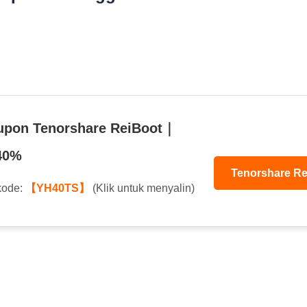
upon Tenorshare ReiBoot｜
40%
Tenorshare Re
kode:
【YH40TS】
(Klik untuk menyalin)