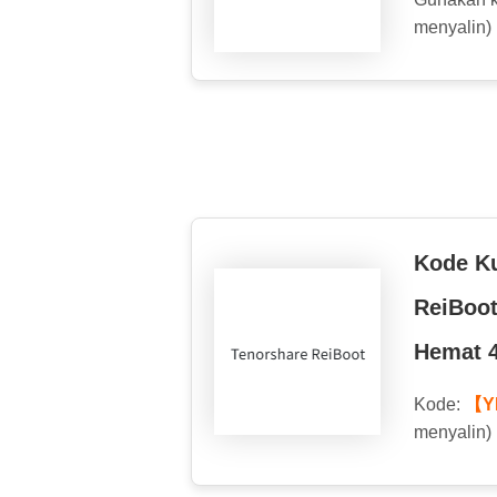
menyalin)
Kode K
ReiBoo
Hemat 
Kode:
【Y
menyalin)