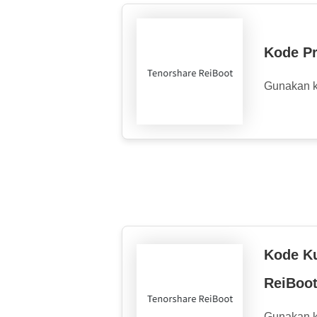
Kode P
Gunakan 
Kode K
ReiBoo
Gunakan 