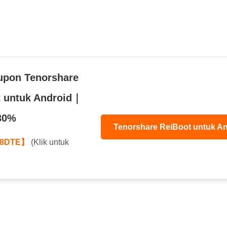
upon Tenorshare
t untuk Android｜
30%
Tenorshare ReiBoot untuk An
8DTE】
(Klik untuk