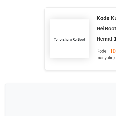
Kode K
ReiBoo
Hemat 
Kode:
【D
menyalin)