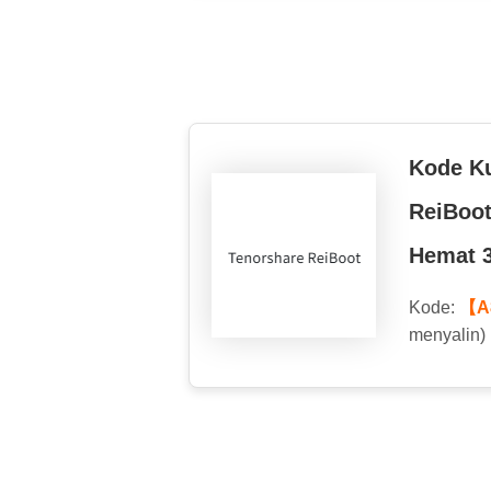
Kode K
ReiBoo
Hemat 
Kode:
【A
menyalin)