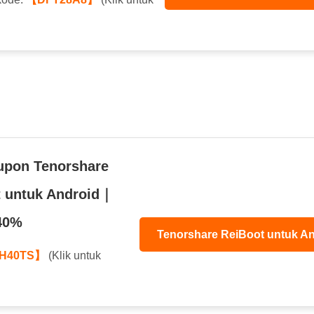
upon Tenorshare
t untuk Android｜
40%
Tenorshare ReiBoot untuk An
H40TS】
(Klik untuk