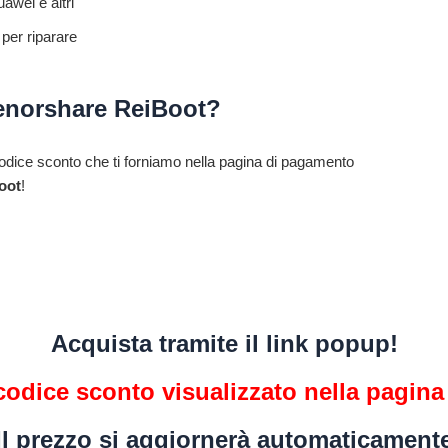
awei e altri
per riparare
Tenorshare ReiBoot?
il codice sconto che ti forniamo nella pagina di pagamento
Boot
!
Acquista tramite il link popup!
l codice sconto visualizzato nella pagi
Il prezzo si aggiornerà automaticament