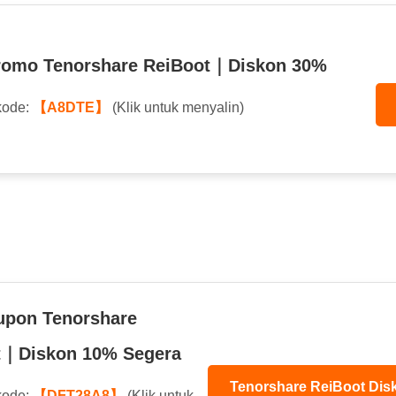
romo Tenorshare ReiBoot｜Diskon 30%
kode:
【A8DTE】
(Klik untuk menyalin)
upon Tenorshare
t｜Diskon 10% Segera
Tenorshare ReiBoot Dis
kode:
【DFT28A8】
(Klik untuk