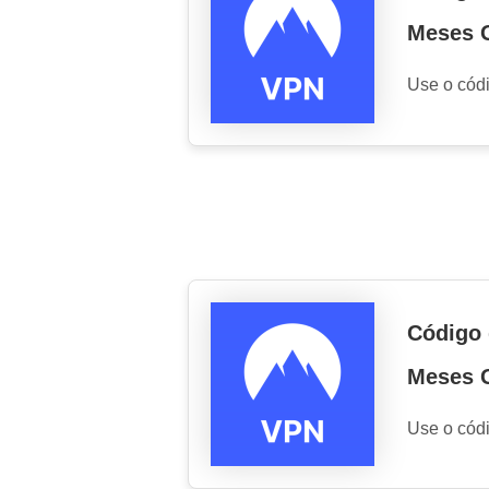
Meses G
Use o cód
Código 
Meses G
Use o cód