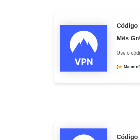
Código 
Mês Grá
Use o cód
(
Maior nú
Código 