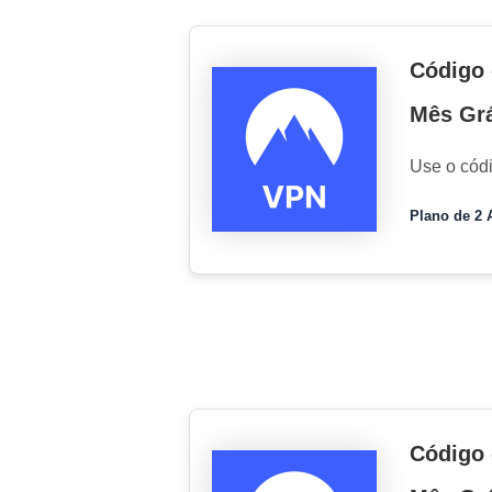
Código 
Mês Grá
Use o cód
Plano de 2 
Código 