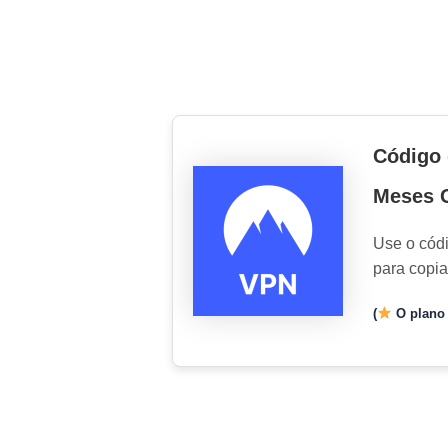
Código 
Meses G
Use o cód
para copia
(
O plano 