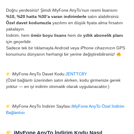
Doğru yerdesiniz! Şimdi iMyFone AnyTo’nun resmi lisansını
%10, %20 hatta %30’a varan indirimlerle
satın alabilirsiniz.
Özel davet kodumuzla
yazılımı en düşük fiyata alma fırsatını
yakalayın.
İndirim, hem
ömür boyu lisans
hem de
yıllık abonelik planı
için geçerlidir.
Sadece tek bir tıklamayla Android veya iPhone cihazınızın GPS
konumunu dünyanın herhangi bir yerine değiştirebilirsiniz!
iMyFone AnyTo Davet Kodu:
JENTTC8Y
(Özel bağlantı üzerinden satın alırken, kodu girmenize gerek
yoktur — en iyi indirim otomatik olarak uygulanacaktır.)
iMyFone AnyTo İndirim Sayfası:
iMyFone AnyTo Özel İndirim
Bağlantısı
iMyFone AnyTo İndirim Kodu Nasıl