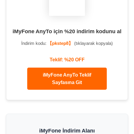
iMyFone AnyTo için %20 indirim kodunu al
İndirim kodu:
【pkstep8】
(tıklayarak kopyala)
Teklif: %20 OFF
iMyFone AnyTo Teklif
Sayfasına Git
iMyFone İndirim Alanı