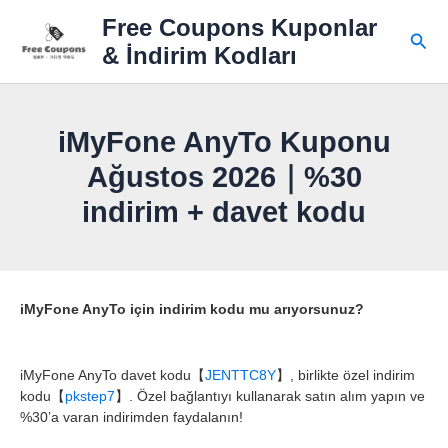
İçeriğe
Free Coupons Kuponlar
atla
Ara
& İndirim Kodları
iMyFone AnyTo Kuponu
Ağustos 2026｜%30
indirim + davet kodu
iMyFone AnyTo için indirim kodu mu arıyorsunuz?
iMyFone AnyTo davet kodu【
JENTTC8Y
】, birlikte özel indirim
kodu【
pkstep7
】. Özel bağlantıyı kullanarak satın alım yapın ve
%30’a varan indirimden faydalanın!