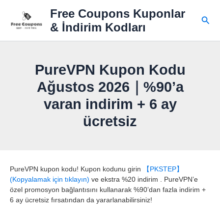
İçeriğe
Free Coupons Kuponlar
atla
Ara
& İndirim Kodları
PureVPN Kupon Kodu
Ağustos 2026｜%90’a
varan indirim + 6 ay
ücretsiz
PureVPN kupon kodu! Kupon kodunu girin
【PKSTEP】
(Kopyalamak için tıklayın)
ve ekstra %20 indirim . PureVPN’e
özel promosyon bağlantısını kullanarak %90’dan fazla indirim +
6 ay ücretsiz fırsatından da yararlanabilirsiniz!