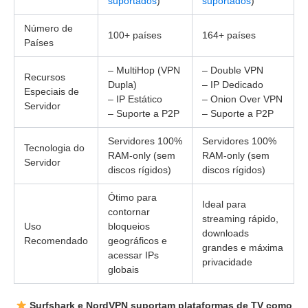
suportados
)
suportados
)
Número de
100+ países
164+ países
Países
– MultiHop (VPN
– Double VPN
Recursos
Dupla)
– IP Dedicado
Especiais de
– IP Estático
– Onion Over VPN
Servidor
– Suporte a P2P
– Suporte a P2P
Servidores 100%
Servidores 100%
Tecnologia do
RAM-only (sem
RAM-only (sem
Servidor
discos rígidos)
discos rígidos)
Ótimo para
Ideal para
contornar
streaming rápido,
Uso
bloqueios
downloads
Recomendado
geográficos e
grandes e máxima
acessar IPs
privacidade
globais
Surfshark e NordVPN suportam plataformas de TV como