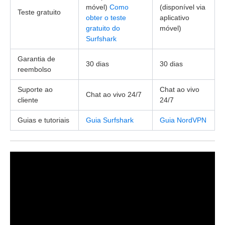
móvel)
Como
(disponível via
Teste gratuito
obter o teste
aplicativo
gratuito do
móvel)
Surfshark
Garantia de
30 dias
30 dias
reembolso
Suporte ao
Chat ao vivo
Chat ao vivo 24/7
cliente
24/7
Guias e tutoriais
Guia Surfshark
Guia NordVPN