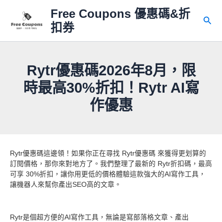
跳
Free Coupons 優惠碼&折
至
搜
扣券
主
尋
要
內
容
Rytr優惠碼2026年8月，限
時最高30%折扣！Rytr AI寫
作優惠
Rytr優惠碼這邊領！如果你正在尋找 Rytr優惠碼 來獲得更划算的
訂閱價格，那你來對地方了。我們整理了最新的 Rytr折扣碼，最高
可享 30%折扣，讓你用更低的價格體驗這款強大的AI寫作工具，
讓機器人來幫你產出SEO高的文章。
Rytr是個超方便的AI寫作工具，無論是寫部落格文章、產出